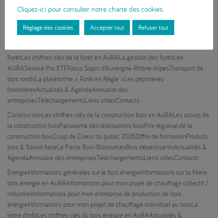
Cliquez-ici pour consulter notre charte des cookies.
Fibois AuRA
Les chiffres clés de la filière bois en AuRA
Nous
connaître
Adhérer
Mention Bois, le mag !
Newsletters
Actualités &
Réglage des cookies
Accepter tout
Refuser tout
Agenda
Annuaire des entreprises
Téléchargements
Liens utiles
Espace
Presse
Contacts
Forêt
Les chiffres clés de la forêt en AuRA
La gestion des forêts en
AURA
Service Pro ETF
Focus Sapin d’Auvergne-Rhône-Alpes
Transport de
bois ronds
La plateforme « Forêt en Règle »
Les pépinières
forestières
Actualités & Agenda
Annuaire des
entreprises
Téléchargements
Liens utiles
Contacts
Construction
Les chiffres clés de la construction bois en AuRA
Les atouts de
la construction bois
Panorama des réalisations bois
Prix régional de la
construction bois
Coup de Coeur du public 2026
Offre de formation
Produits
bois & Savoir-faire
Le Pacte Bois-Biosourcés
Bois dépérissants
Actualités &
Agenda
Annuaire des entreprises
Téléchargements
Liens utiles
Contacts
Énergie
Informations générales sur le bois énergie
Informations sur la filière
bois énergie en AuRA
Informations pour mon projet de chauffage collectif /
industriel
Informations pour mon entreprise de production de bois
énergie
Informations pour mon projet de chauffage individuel au bois
La
lettre d’info
Les chiffres clés du bois énergie en AuRA
Actualités &