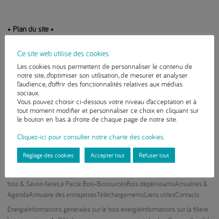
Plan du site
Fibois AuRA
Les chiffres clés de la filière bois en AuRA
Nous
Ce site web utilise des cookies
connaître
Adhérer
Mention Bois, le mag !
Newsletters
Actualités &
Les cookies nous permettent de personnaliser le contenu de
Agenda
Annuaire des entreprises
Téléchargements
Liens utiles
Espace
notre site, d’optimiser son utilisation, de mesurer et analyser
Presse
Contacts
l’audience, d’offrir des fonctionnalités relatives aux médias
sociaux.
Forêt
Les chiffres clés de la forêt en AuRA
La gestion des forêts en
Vous pouvez choisir ci-dessous votre niveau d’acceptation et à
AURA
Service Pro ETF
Focus Sapin d’Auvergne-Rhône-Alpes
Transport de
tout moment modifier et personnaliser ce choix en cliquant sur
bois ronds
La plateforme « Forêt en Règle »
Les pépinières
le bouton en bas à droite de chaque page de notre site.
forestières
Actualités & Agenda
Annuaire des
Cliquez-ici pour consulter notre charte des cookies.
entreprises
Téléchargements
Liens utiles
Contacts
Construction
Les chiffres clés de la construction bois en AuRA
Les atouts de
Réglage des cookies
Accepter tout
Refuser tout
la construction bois
Panorama des réalisations bois
Prix régional de la
construction bois
Coup de Coeur du public 2026
Offre de formation
Produits
bois & Savoir-faire
Le Pacte Bois-Biosourcés
Bois dépérissants
Actualités &
Agenda
Annuaire des entreprises
Téléchargements
Liens utiles
Contacts
Énergie
Informations générales sur le bois énergie
Informations sur la filière