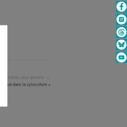
Articles plus anciens →
tique dans la sylviculture »