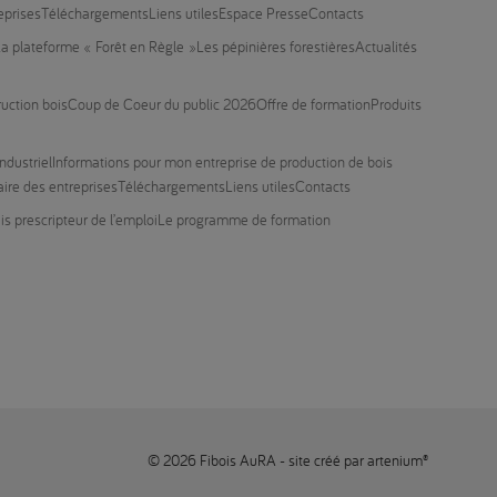
eprises
Téléchargements
Liens utiles
Espace Presse
Contacts
a plateforme « Forêt en Règle »
Les pépinières forestières
Actualités
ruction bois
Coup de Coeur du public 2026
Offre de formation
Produits
ndustriel
Informations pour mon entreprise de production de bois
ire des entreprises
Téléchargements
Liens utiles
Contacts
is prescripteur de l’emploi
Le programme de formation
© 2026 Fibois AuRA - site créé par
artenium®