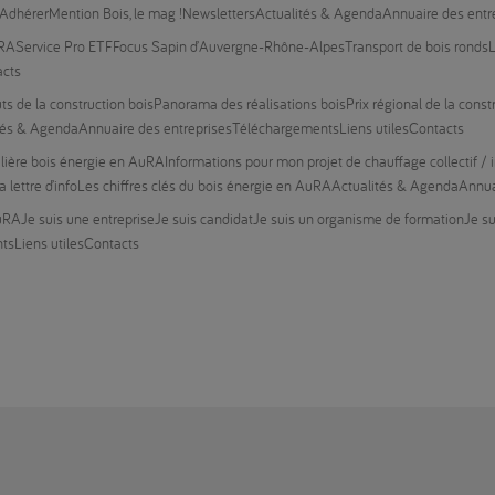
Adhérer
Mention Bois, le mag !
Newsletters
Actualités & Agenda
Annuaire des entr
URA
Service Pro ETF
Focus Sapin d’Auvergne-Rhône-Alpes
Transport de bois ronds
L
acts
ts de la construction bois
Panorama des réalisations bois
Prix régional de la const
tés & Agenda
Annuaire des entreprises
Téléchargements
Liens utiles
Contacts
filière bois énergie en AuRA
Informations pour mon projet de chauffage collectif / i
a lettre d’info
Les chiffres clés du bois énergie en AuRA
Actualités & Agenda
Annua
AuRA
Je suis une entreprise
Je suis candidat
Je suis un organisme de formation
Je su
nts
Liens utiles
Contacts