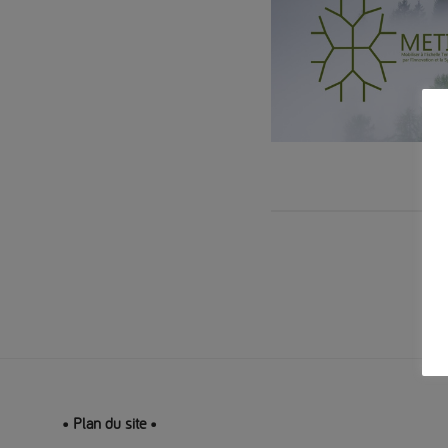
J
Plan du site