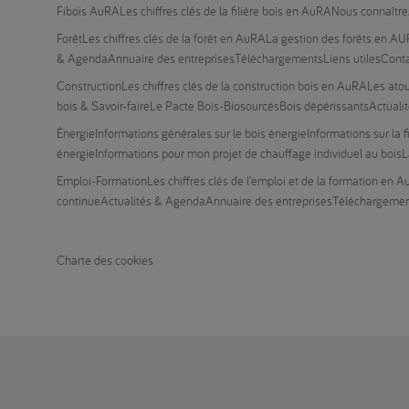
Fibois AuRA
Les chiffres clés de la filière bois en AuRA
Nous connaître
Forêt
Les chiffres clés de la forêt en AuRA
La gestion des forêts en A
& Agenda
Annuaire des entreprises
Téléchargements
Liens utiles
Cont
Construction
Les chiffres clés de la construction bois en AuRA
Les atou
bois & Savoir-faire
Le Pacte Bois-Biosourcés
Bois dépérissants
Actuali
Énergie
Informations générales sur le bois énergie
Informations sur la 
énergie
Informations pour mon projet de chauffage individuel au bois
L
Emploi-Formation
Les chiffres clés de l’emploi et de la formation en 
continue
Actualités & Agenda
Annuaire des entreprises
Téléchargeme
Charte des cookies